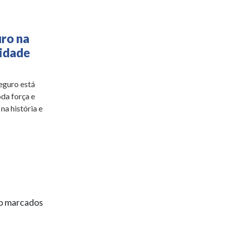
uro na
lidade
eguro está
da força e
na história e
ão marcados