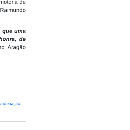
motoria de
 Raimundo
ta que uma
honra, de
no Aragão
condenação