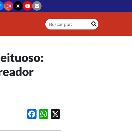
X
eituoso:
reador
Facebook
WhatsApp
X