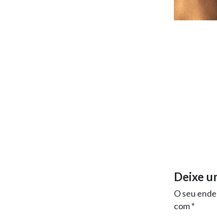
Deixe u
O seu ender
com
*