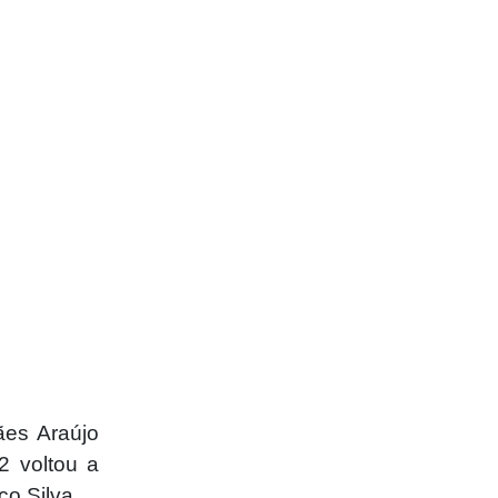
es Araújo
2 voltou a
co Silva.