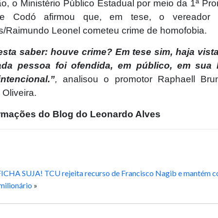
o, o Ministério Público Estadual por meio da 1ª Pro
de Codó afirmou que, em tese, o vereador
/Raimundo Leonel cometeu crime de homofobia.
esta saber: houve crime? Em tese sim, haja vis
ada pessoa foi ofendida, em público, em sua 
ntencional.”
,
analisou o promotor Raphaell Bru
 Oliveira.
rmações do Blog do Leonardo Alves
FICHA SUJA! TCU rejeita recurso de Francisco Nagib e mantém 
milionário
»