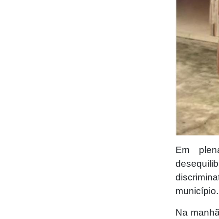
Em plen
desequi
discrimin
município.
Na manhã 