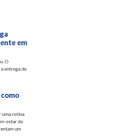
ega
arente em
o. O
 a entrega de
a como
r uma rotina
bem-estar do
frentam um