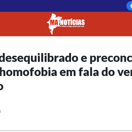
desequilibrado e preconc
homofobia em fala do ve
o
4