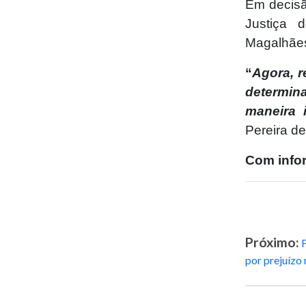
Em decisã
Justiça 
Magalhães
“
Agora, r
determin
maneira i
Pereira de
Com info
Próximo:
por prejuízo 