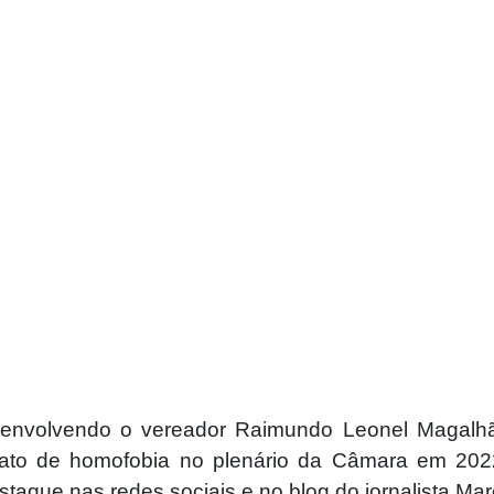
envolvendo o vereador Raimundo Leonel Magalhã
 ato de homofobia no plenário da Câmara em 202
taque nas redes sociais e no blog do jornalista Mar