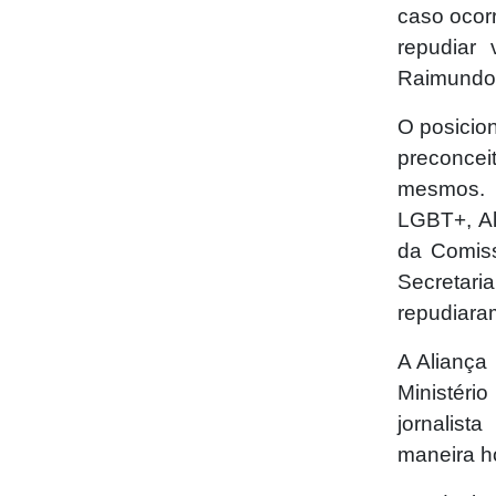
caso ocor
repudiar
Raimundo 
O posicio
preconcei
mesmos. 
LGBT+, Al
da Comis
Secretar
repudiara
A Aliança
Ministéri
jornalis
maneira h