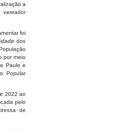
alização a
 vereador
mentar foi
midade dos
População
o por meio
o Paulo e
o Popular
de 2022 ao
icada pelo
pressa de