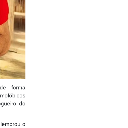
de forma
ofóbicos
ogueiro do
elembrou o