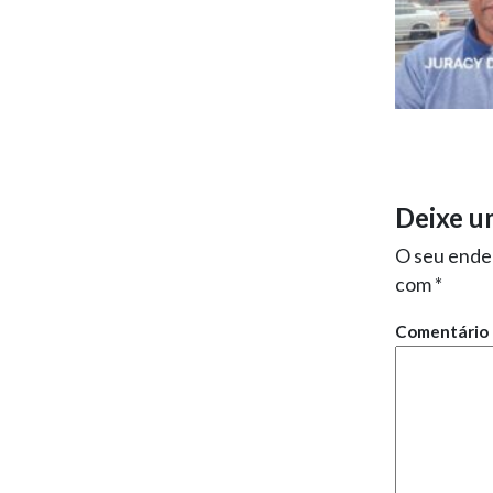
Deixe u
O seu ender
com
*
Comentário