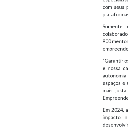
com seus p
plataformas
Somente n
colaborado
900 mentor
empreended
“Garantir o
e nossa ca
autonomia 
espaços e 
mais just
Empreende
Em 2024, a
impacto n
desenvolvi