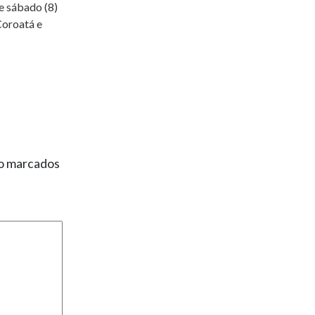
e sábado (8)
Coroatá e
ão marcados