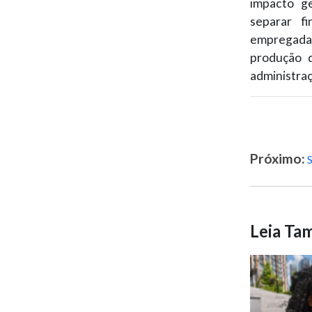
impacto g
separar f
empregada 
produção d
administra
Próximo:
Leia T