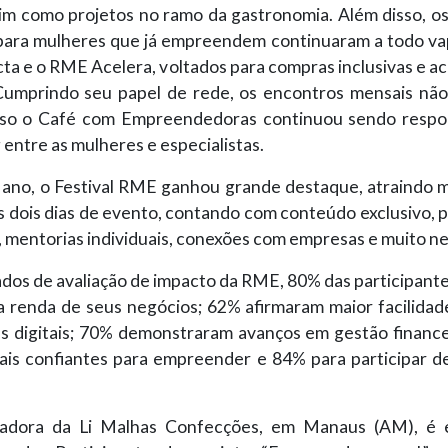
sim como projetos no ramo da gastronomia. Além disso, o
 para mulheres que já empreendem continuaram a todo va
a e o RME Acelera, voltados para compras inclusivas e ac
Cumprindo seu papel de rede, os encontros mensais não
isso o Café com Empreendedoras continuou sendo respo
entre as mulheres e especialistas.
ano, o Festival RME ganhou grande destaque, atraindo ma
 dois dias de evento, contando com conteúdo exclusivo, 
 mentorias individuais, conexões com empresas e muito n
dos de avaliação de impacto da RME, 80% das participante
 renda de seus negócios; 62% afirmaram maior facilidad
s digitais; 70% demonstraram avanços em gestão finance
ais confiantes para empreender e 84% para participar d
riadora da Li Malhas Confecções, em Manaus (AM), é