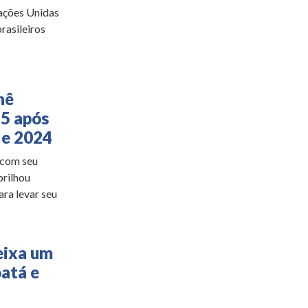
ações Unidas
rasileiros
nê
25 após
 e 2024
 com seu
brilhou
ra levar seu
eixa um
atá e