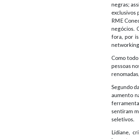
negras; as
exclusivos
RME Conect
negócios. 
fora, por 
networking 
Como todo 
pessoas nos
renomadas,
Segundo da
aumento na
ferramenta
sentiram m
seletivos.
Lidiane, c