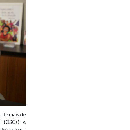
 de mais de
l (OSCs) e
s de pessoas