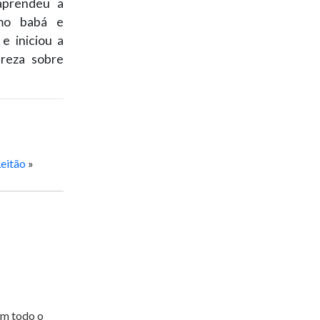
aprendeu a
omo babá e
e iniciou a
areza sobre
Leitão
»
em todo o