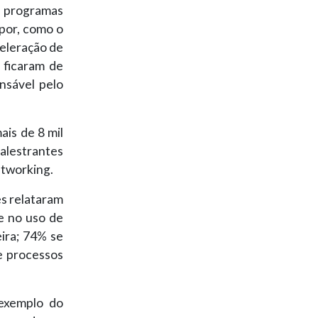
s programas
por, como o
eleração de
 ficaram de
nsável pelo
is de 8 mil
palestrantes
etworking.
s relataram
e no uso de
ira; 74% se
e processos
 exemplo do