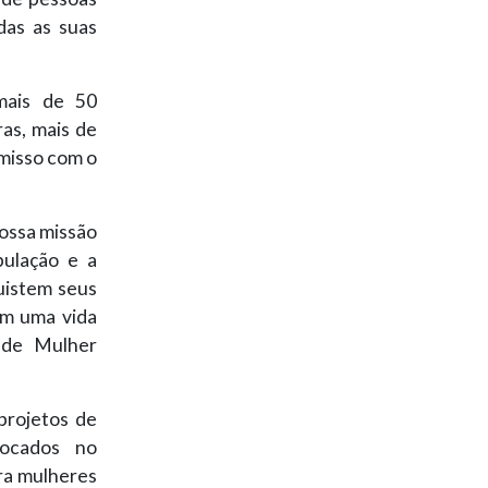
das as suas
mais de 50
as, mais de
misso com o
nossa missão
pulação e a
uistem seus
am uma vida
ede Mulher
projetos de
focados no
ra mulheres