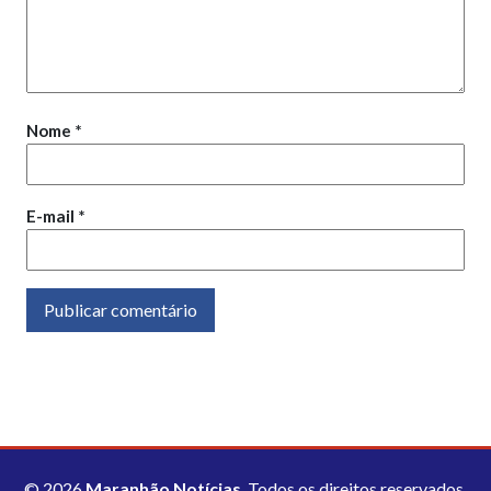
Nome
*
E-mail
*
© 2026
Maranhão Notícias
. Todos os direitos reservados.