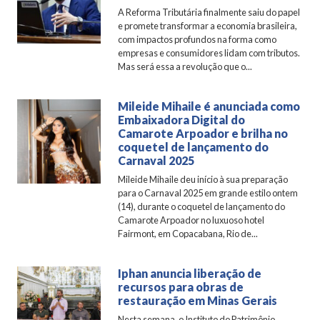
A Reforma Tributária finalmente saiu do papel
e promete transformar a economia brasileira,
com impactos profundos na forma como
empresas e consumidores lidam com tributos.
Mas será essa a revolução que o...
Mileide Mihaile é anunciada como
Embaixadora Digital do
Camarote Arpoador e brilha no
coquetel de lançamento do
Carnaval 2025
Mileide Mihaile deu início à sua preparação
para o Carnaval 2025 em grande estilo ontem
(14), durante o coquetel de lançamento do
Camarote Arpoador no luxuoso hotel
Fairmont, em Copacabana, Rio de...
Iphan anuncia liberação de
recursos para obras de
restauração em Minas Gerais
Nesta semana, o Instituto do Patrimônio