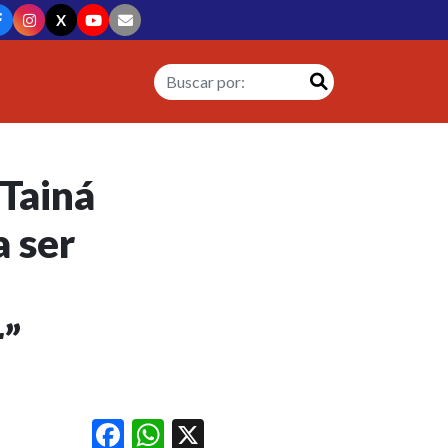
X
 Tainá
a ser
r”
Facebook
WhatsApp
X