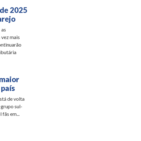
 de 2025
arejo
 as
 vez mais
ontinuarão
ibutária
 maior
 país
tá de volta
 grupo sul-
 fãs em...