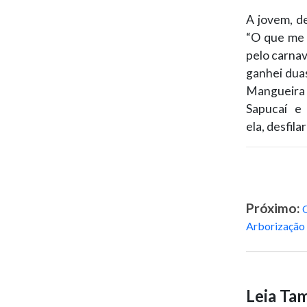
A jovem, de
“O que me 
pelo carnav
ganhei duas
Mangueira 
Sapucaí e
ela, desfil
Próximo:
Arborização
Leia T