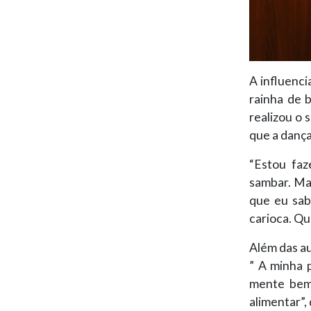
A influenci
rainha de b
realizou o 
que a dança
“Estou fa
sambar. Ma
que eu sab
carioca. Qu
Além das au
” A minha 
mente bem.
alimentar”, 