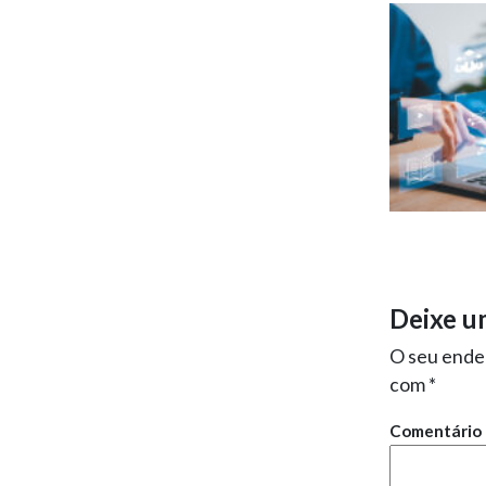
Deixe u
O seu ender
com
*
Comentário