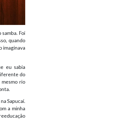
o samba. Foi
isso, quando
ão imaginava
e eu sabia
iferente do
a mesmo rio
onta.
 na Sapucaí.
com a minha
 reeducação