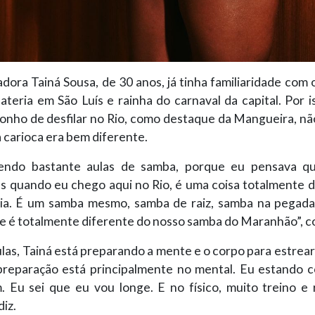
adora Tainá Sousa, de 30 anos, já tinha familiaridade com 
ateria em São Luís e rainha do carnaval da capital. Por 
sonho de desfilar no Rio, como destaque da Mangueira, n
 carioca era bem diferente.
zendo bastante aulas de samba, porque eu pensava qu
s quando eu chego aqui no Rio, é uma coisa totalmente d
ia. É um samba mesmo, samba de raiz, samba na pegad
e é totalmente diferente do nosso samba do Maranhão”, c
las, Tainá está preparando a mente e o corpo para estrear
preparação está principalmente no mental. Eu estando 
 Eu sei que eu vou longe. E no físico, muito treino e
diz.