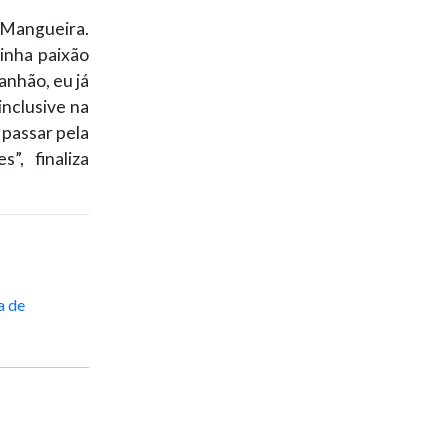
a Mangueira.
inha paixão
anhão, eu já
inclusive na
passar pela
, finaliza
a de