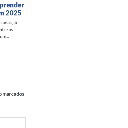
aprender
em 2025
sadas, já
ntre os
om...
ão marcados