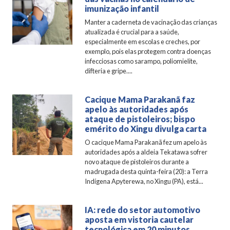
imunização infantil
Manter a caderneta de vacinação das crianças
atualizada é crucial para a saúde,
especialmente em escolas e creches, por
exemplo, pois elas protegem contra doenças
infecciosas como sarampo, poliomielite,
difteria e gripe....
Cacique Mama Parakanã faz
apelo às autoridades após
ataque de pistoleiros; bispo
emérito do Xingu divulga carta
O cacique Mama Parakanã fez um apelo às
autoridades após a aldeia Tekatawa sofrer
novo ataque de pistoleiros durante a
madrugada desta quinta-feira (20): a Terra
Indígena Apyterewa, no Xingu (PA), está...
IA: rede do setor automotivo
aposta em vistoria cautelar
tecnológica em 20 minutos