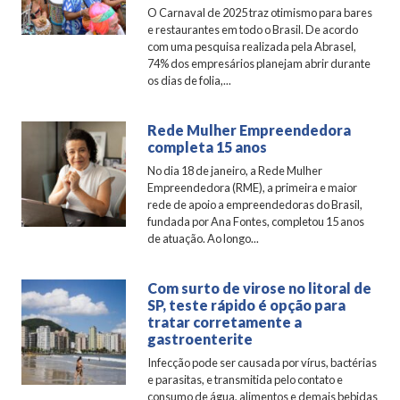
O Carnaval de 2025 traz otimismo para bares
e restaurantes em todo o Brasil. De acordo
com uma pesquisa realizada pela Abrasel,
74% dos empresários planejam abrir durante
os dias de folia,...
Rede Mulher Empreendedora
completa 15 anos
No dia 18 de janeiro, a Rede Mulher
Empreendedora (RME), a primeira e maior
rede de apoio a empreendedoras do Brasil,
fundada por Ana Fontes, completou 15 anos
de atuação. Ao longo...
Com surto de virose no litoral de
SP, teste rápido é opção para
tratar corretamente a
gastroenterite
Infecção pode ser causada por vírus, bactérias
e parasitas, e transmitida pelo contato e
consumo de água, alimentos e demais bebidas