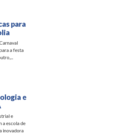
cas para
lia
 Carnaval
para a festa
tro,...
ologia e
A
rial e
 a escola de
va inovadora