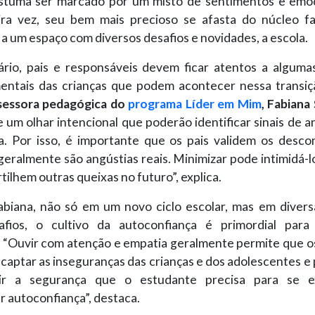
stuma ser marcado por um misto de sentimentos e emoçõ
ira vez, seu bem mais precioso se afasta do núcleo fam
 a um espaço com diversos desafios e novidades, a escola.
rio, pais e responsáveis devem ficar atentos a algum
ntais das crianças que podem acontecer nessa transiç
sessora pedagógica do
programa Líder em Mim
, Fabiana
 um olhar intencional que poderão identificar sinais de 
a. Por isso, é importante que os pais validem os desco
s geralmente são angústias reais. Minimizar pode intimidá-l
ilhem outras queixas no futuro”, explica.
biana, não só em um novo ciclo escolar, mas em divers
afios, o cultivo da autoconfiança é primordial para
. “Ouvir com atenção e empatia geralmente permite que os
captar as inseguranças das crianças e dos adolescentes e
tir a segurança que o estudante precisa para se e
 autoconfiança”, destaca.