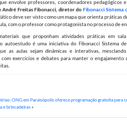
que envolve professores, coordenadores pedagógicos e
m
André Freitas Fibonacci, diretor do
Fibonacci Sistema 
dático deve ser visto como um mapa que orienta práticas d
aula, com o professor como protagonista no processo de en
materiais que proponham atividades práticas em sala
o autoestudo é uma iniciativa do Fibonacci Sistema de
que as aulas sejam dinâmicas e interativas, mesclan
s com exercícios e debates para manter o engajamento d
itas.
Férias: ONG em Paraisópolis oferece programação gratuita para c
ra e brincadeiras
»