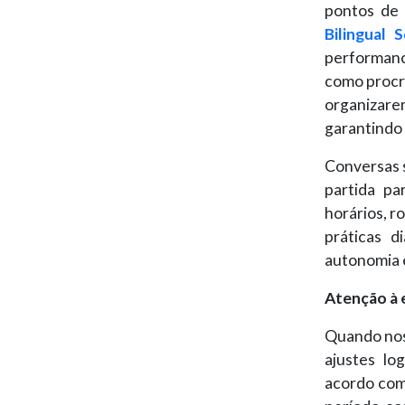
pontos de
Bilingual 
performance
como procra
organizare
garantindo 
Conversas 
partida pa
horários, r
práticas d
autonomia e
Atenção à 
Quando nos 
ajustes lo
acordo co