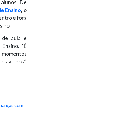
 alunos. De
de Ensino
,
o
entro e fora
sino.
 de aula e
 Ensino. “É
do momentos
os alunos”,
rianças com