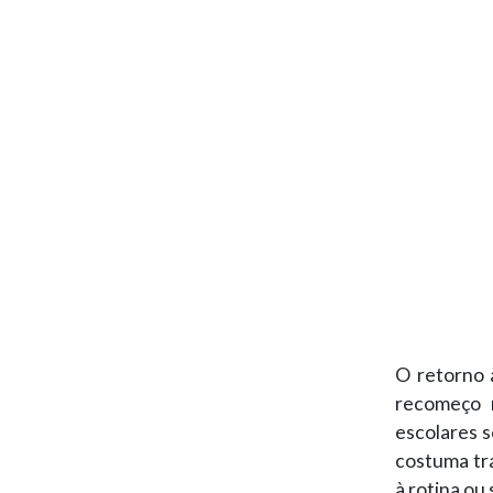
O retorno 
recomeço n
escolares 
costuma tra
à rotina ou