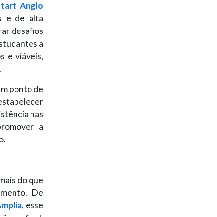
Start Anglo
s e de alta
rar desafios
estudantes a
 e viáveis,
.
um ponto de
estabelecer
istência nas
 promover a
o.
 mais do que
himento. De
Amplia
, esse