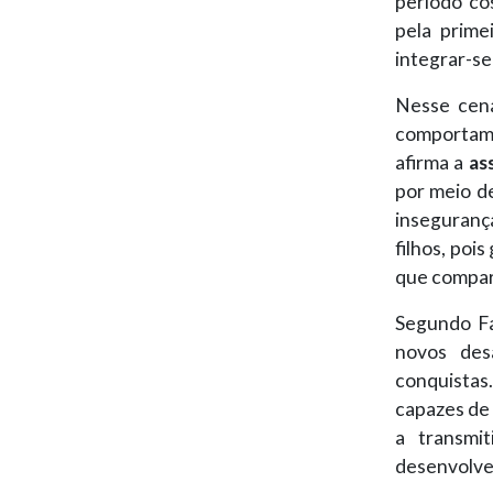
período co
pela prime
integrar-se
Nesse cená
comportame
afirma a
as
por meio de
inseguranç
filhos, poi
que compart
Segundo Fa
novos des
conquistas
capazes de 
a transmi
desenvolver