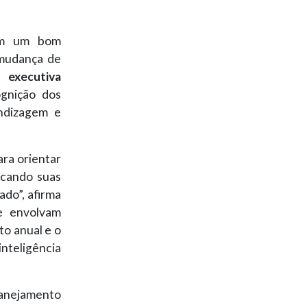
ham um bom
 mudança de
 executiva
gnição dos
endizagem e
ara orientar
licando suas
ado”, afirma
ue envolvam
to anual e o
nteligência
lanejamento