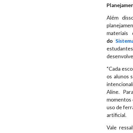
Planejamen
Além diss
planejamen
materiais
do
Sistem
estudantes
desenvolve
“Cada escol
os alunos s
intencional
Aline. Par
momentos de
uso de fer
artificial.
Vale ressa