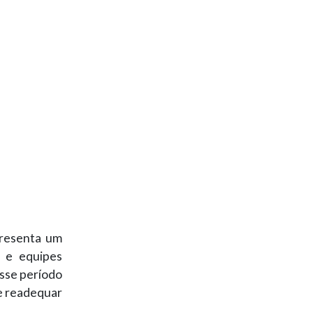
presenta um
s e equipes
sse período
se readequar