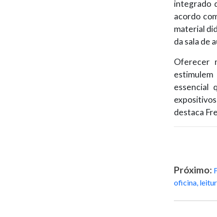
integrado 
acordo co
material di
da sala de 
Oferecer 
estimulem 
essencial 
expositivo
destaca Fre
Próximo:
oficina, leitu