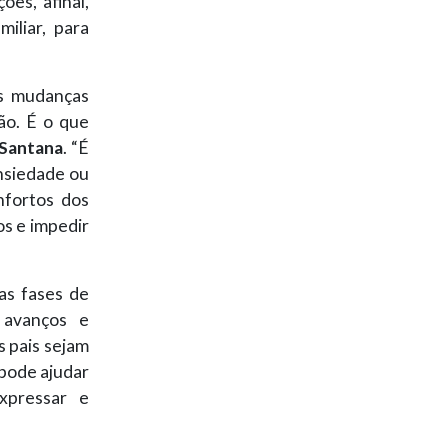
es, afinal,
iliar, para
as mudanças
ão. É o que
 Santana
. “É
ansiedade ou
nfortos dos
os e impedir
as fases de
 avanços e
 pais sejam
 pode ajudar
xpressar e