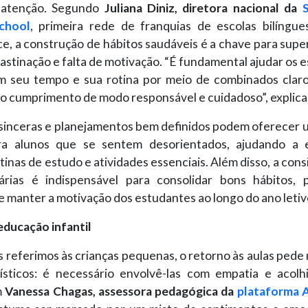
 atenção. Segundo
Juliana Diniz, diretora nacional da
School
, primeira rede de franquias de escolas bilíngue
, a construção de hábitos saudáveis é a chave para supe
stinação e falta de motivação. “É fundamental ajudar os 
m seu tempo e sua rotina por meio de combinados claros
o cumprimento de modo responsável e cuidadoso”, explica
sinceras e planejamentos bem definidos podem oferecer 
ra alunos que se sentem desorientados, ajudando a 
otinas de estudo e atividades essenciais. Além disso, a cons
iárias é indispensável para consolidar bons hábitos,
 manter a motivação dos estudantes ao longo do ano letiv
educação infantil
referimos às crianças pequenas, o retorno às aulas pede
gísticos: é necessário envolvê-las com empatia e acol
m
Vanessa Chagas, assessora pedagógica da
plataforma 