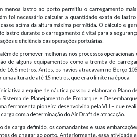
 menos lastro ao porto permitiu o carregamento mais
rém foi necessário calcular a quantidade exata de lastro
ficasse acima da altura máxima permitida. O cálculo e ge
o lastro durante o carregamento é vital para a segurança
ções e eficiência das operações portuárias.
va além de promover melhorias nos processos operacionais
ção de alguns equipamentos como a tromba de carreg
 de 16,6 metros. Antes, os navios atracavam no Berço 105
 uma altura de até 15 metros, que era o limite na época.
 iniciativa a equipe de náutica passou a elaborar o Plano
 o Sistema de Planejamento de Embarque e Desembarqu
ma ferramenta pioneira desenvolvida pela VLI – que reali
 carga com a determinação do Air Draft de atracação.
o de carga definido, os comandantes e suas embarcações
ntes de chegar ao porto. Anteriormente, essa atividade e