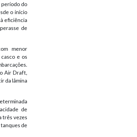
 período do
sde o início
à eficiência
operasse de
 com menor
 casco e os
embarcações.
 Air Draft,
ir da lâmina
eterminada
acidade de
 três vezes
 tanques de