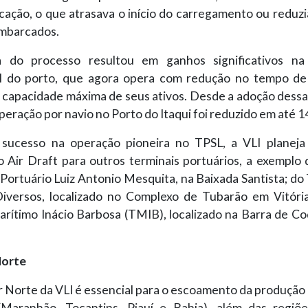
cação, o que atrasava o início do carregamento ou reduzi
mbarcados.
a do processo resultou em ganhos significativos na 
l do porto, que agora opera com redução no tempo d
a capacidade máxima de seus ativos. Desde a adoção dessa
eração por navio no Porto do Itaqui foi reduzido em até 1
sucesso na operação pioneira no TPSL, a VLI planeja
do Air Draft para outros terminais portuários, a exemplo
Portuário Luiz Antonio Mesquita, na Baixada Santista; do
iversos, localizado no Complexo de Tubarão em Vitória
arítimo Inácio Barbosa (TMIB), localizado na Barra de Co
Norte
 Norte da VLI é essencial para o escoamento da produção 
Maranhão, Tocantins, Piauí e Bahia), além das regi