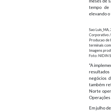
meses de s
tempo de 
elevando o
Sao Luis_MA, 
Corporativo /
Producao de b
terminais com 
Imagens produ
Foto: NIDIN 
“A implemen
resultado
negócios d
também ref
Norte opera
Operações 
Em julho d