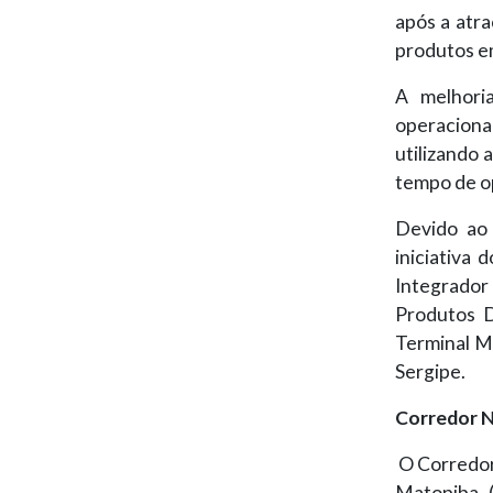
após a atra
produtos e
A melhori
operaciona
utilizando 
tempo de op
Devido ao 
iniciativa 
Integrador 
Produtos D
Terminal M
Sergipe.
Corredor 
O Corredor
Matopiba (