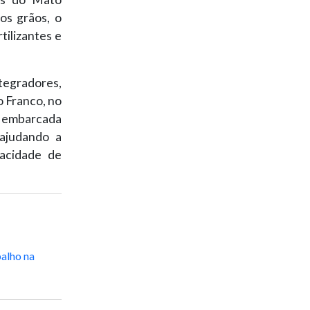
os grãos, o
ilizantes e
egradores,
o Franco, no
é embarcada
 ajudando a
pacidade de
balho na