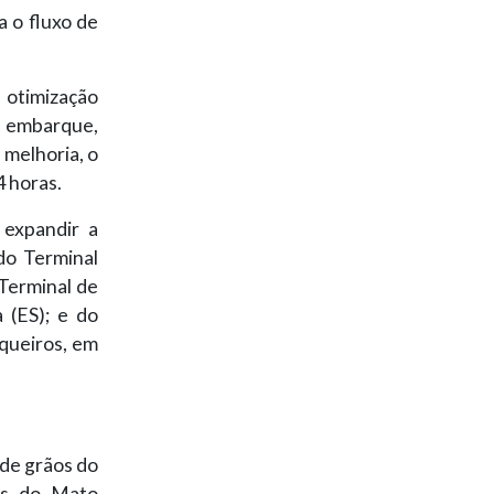
a o fluxo de
otimização
e embarque,
 melhoria, o
4 horas.
 expandir a
 do Terminal
 Terminal de
 (ES); e do
queiros, em
de grãos do
ões do Mato