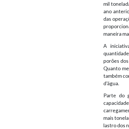
mil tonela
ano anterio
das operaçõ
proporcion
maneira mai
A iniciat
quantidade
porões dos 
Quanto men
também conh
d’água.
Parte do 
capacidad
carregamen
mais tonel
lastro dos n