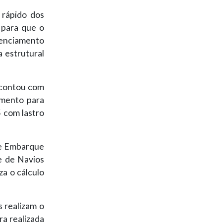
 rápido dos
 para que o
renciamento
 estrutural
 contou com
amento para
 com lastro
 de Embarque
e de Navios
za o cálculo
 realizam o
ra realizada