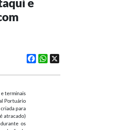
taqui e
 com
Facebook
WhatsApp
X
 e terminais
l Portuário
 criada para
 é atracado)
 durante os