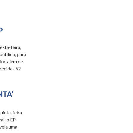
o
exta-feira,
público, para
ior, além de
recidas 52
NTA’
quinta-feira
al: o EP
evela uma