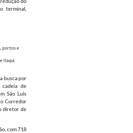
 redução do
 terminal,
, portos e
 Itaqui.
na busca por
 cadeia de
em São Luís
do Corredor
o diretor de
ão, com 718