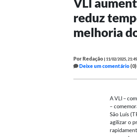
VLI aumenta
reduz temp
melhoria d
Por Redação
| 11/02/2025, 21:4
Deixe um comentário
(0)
A VLI – com
– comemora
São Luís (T
agilizar o 
rapidament