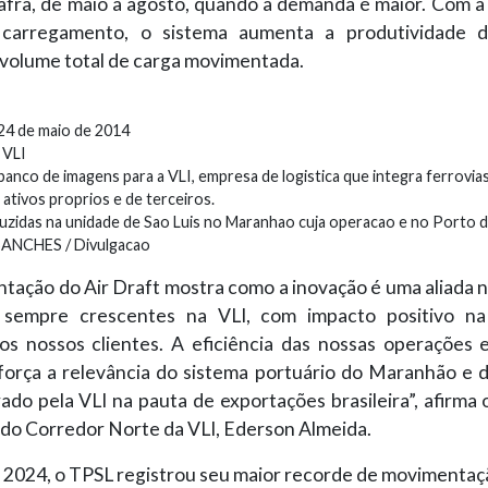
afra, de maio a agosto, quando a demanda é maior. Com a
carregamento, o sistema aumenta a produtividade do
 volume total de carga movimentada.
24 de maio de 2014
 VLI
anco de imagens para a VLI, empresa de logistica que integra ferrovias
ativos proprios e de terceiros.
zidas na unidade de Sao Luis no Maranhao cuja operacao e no Porto de
SANCHES / Divulgacao
tação do Air Draft mostra como a inovação é uma aliada 
s sempre crescentes na VLI, com impacto positivo na
os nossos clientes. A eficiência das nossas operações 
orça a relevância do sistema portuário do Maranhão e 
do pela VLI na pauta de exportações brasileira”, afirma 
do Corredor Norte da VLI, Ederson Almeida.
e 2024, o TPSL registrou seu maior recorde de movimentaç