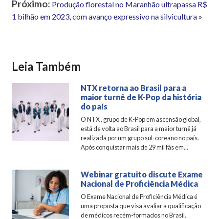
Próximo:
Produção florestal no Maranhão ultrapassa R$
1 bilhão em 2023, com avanço expressivo na silvicultura
»
Leia Também
NTX retorna ao Brasil para a
maior turnê de K-Pop da história
do país
O NTX , grupo de K-Pop em ascensão global,
está de volta ao Brasil para a maior turnê já
realizada por um grupo sul-coreano no país.
Após conquistar mais de 29 mil fãs em...
Webinar gratuito discute Exame
Nacional de Proficiência Médica
O Exame Nacional de Proficiência Médica é
uma proposta que visa avaliar a qualificação
de médicos recém-formados no Brasil.