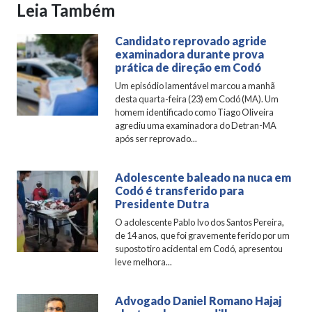
Leia Também
Candidato reprovado agride
examinadora durante prova
prática de direção em Codó
Um episódio lamentável marcou a manhã
desta quarta-feira (23) em Codó (MA). Um
homem identificado como Tiago Oliveira
agrediu uma examinadora do Detran-MA
após ser reprovado...
Adolescente baleado na nuca em
Codó é transferido para
Presidente Dutra
O adolescente Pablo Ivo dos Santos Pereira,
de 14 anos, que foi gravemente ferido por um
suposto tiro acidental em Codó, apresentou
leve melhora...
Advogado Daniel Romano Hajaj