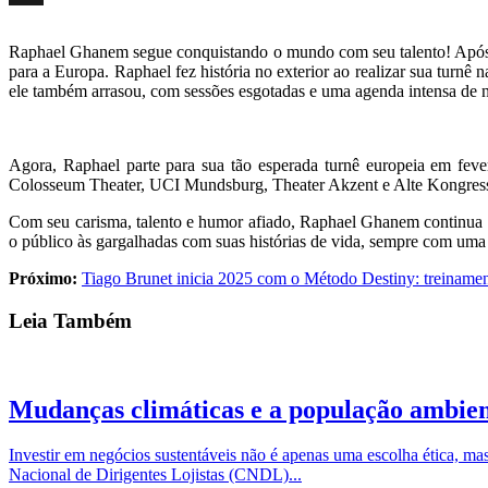
X
Raphael Ghanem segue conquistando o mundo com seu talento! Após u
para a Europa. Raphael fez história no exterior ao realizar sua turnê
ele também arrasou, com sessões esgotadas e uma agenda intensa de n
Agora, Raphael parte para sua tão esperada turnê europeia em fe
Colosseum Theater, UCI Mundsburg, Theater Akzent e Alte Kongressh
Com seu carisma, talento e humor afiado, Raphael Ghanem continua a
o público às gargalhadas com suas histórias de vida, sempre com uma
Próximo:
Tiago Brunet inicia 2025 com o Método Destiny: treinamen
Leia Também
Mudanças climáticas e a população ambient
Investir em negócios sustentáveis não é apenas uma escolha ética,
Nacional de Dirigentes Lojistas (CNDL)...