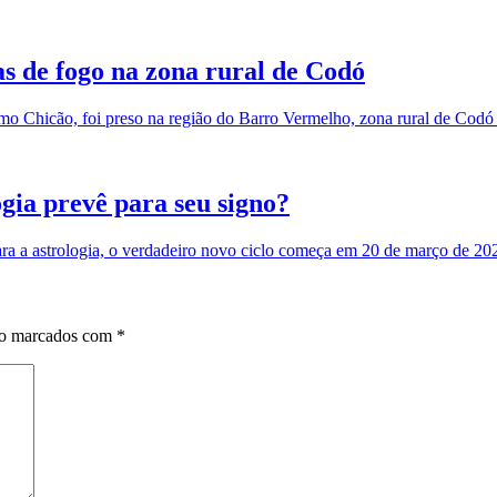
s de fogo na zona rural de Codó
 Chicão, foi preso na região do Barro Vermelho, zona rural de Codó 
gia prevê para seu signo?
para a astrologia, o verdadeiro novo ciclo começa em 20 de março de 202
ão marcados com
*