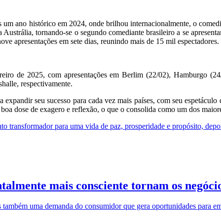
m ano histórico em 2024, onde brilhou internacionalmente, o comedian
 na Austrália, tornando-se o segundo comediante brasileiro a se apresent
ove apresentações em sete dias, reunindo mais de 15 mil espectadores.
vereiro de 2025, com apresentações em Berlim (22/02), Hamburgo (24
alle, respectivamente.
 expandir seu sucesso para cada vez mais países, com seu espetáculo q
 boa dose de exagero e reflexão, o que o consolida como um dos maiore
to transformador para uma vida de paz, prosperidade e propósito, depo
almente mais consciente tornam os negócio
 mas também uma demanda do consumidor que gera oportunidades para e