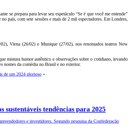
te se prepara para levar seu espetáculo “Se é que você me entende”
ar no país, com sete sessões e mais de 2 mil espectadores. Em Londres,
/02), Viena (26/02) e Munique (27/02), nos renomados teatros New
ue mistura humor autêntico e observações sobre o cotidiano, levando
s nomes da comédia no Brasil e no exterior.
is de um 2024 glorioso
»
s sustentáveis tendências para 2025
mpreendedores e investidores. Segundo pesquisa da Confederação