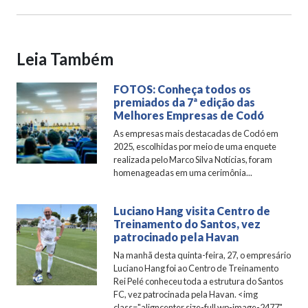
Leia Também
FOTOS: Conheça todos os
premiados da 7ª edição das
Melhores Empresas de Codó
As empresas mais destacadas de Codó em
2025, escolhidas por meio de uma enquete
realizada pelo Marco Silva Notícias, foram
homenageadas em uma cerimônia...
Luciano Hang visita Centro de
Treinamento do Santos, vez
patrocinado pela Havan
Na manhã desta quinta-feira, 27, o empresário
Luciano Hang foi ao Centro de Treinamento
Rei Pelé conheceu toda a estrutura do Santos
FC, vez patrocinada pela Havan. <img
class="aligncenter size-full wp-image-2477"