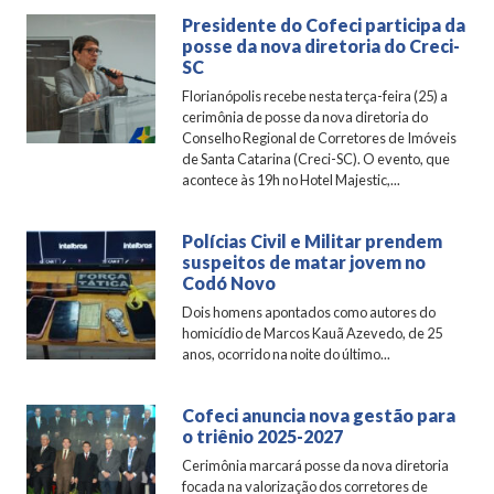
Presidente do Cofeci participa da
posse da nova diretoria do Creci-
SC
Florianópolis recebe nesta terça-feira (25) a
cerimônia de posse da nova diretoria do
Conselho Regional de Corretores de Imóveis
de Santa Catarina (Creci-SC). O evento, que
acontece às 19h no Hotel Majestic,...
Polícias Civil e Militar prendem
suspeitos de matar jovem no
Codó Novo
Dois homens apontados como autores do
homicídio de Marcos Kauã Azevedo, de 25
anos, ocorrido na noite do último...
Cofeci anuncia nova gestão para
o triênio 2025-2027
Cerimônia marcará posse da nova diretoria
focada na valorização dos corretores de