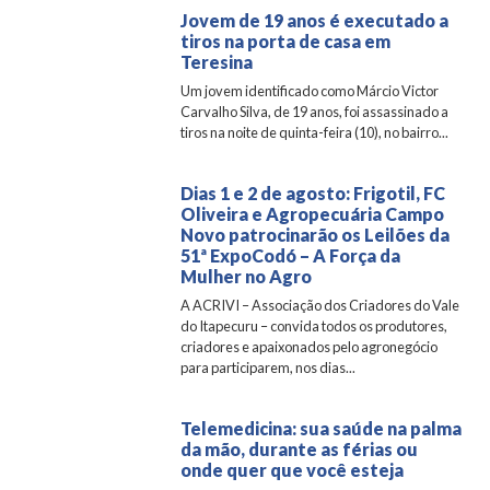
Jovem de 19 anos é executado a
tiros na porta de casa em
Teresina
Um jovem identificado como Márcio Victor
Carvalho Silva, de 19 anos, foi assassinado a
tiros na noite de quinta-feira (10), no bairro...
Dias 1 e 2 de agosto: Frigotil, FC
Oliveira e Agropecuária Campo
Novo patrocinarão os Leilões da
51ª ExpoCodó – A Força da
Mulher no Agro
A ACRIVI – Associação dos Criadores do Vale
do Itapecuru – convida todos os produtores,
criadores e apaixonados pelo agronegócio
para participarem, nos dias...
Telemedicina: sua saúde na palma
da mão, durante as férias ou
onde quer que você esteja