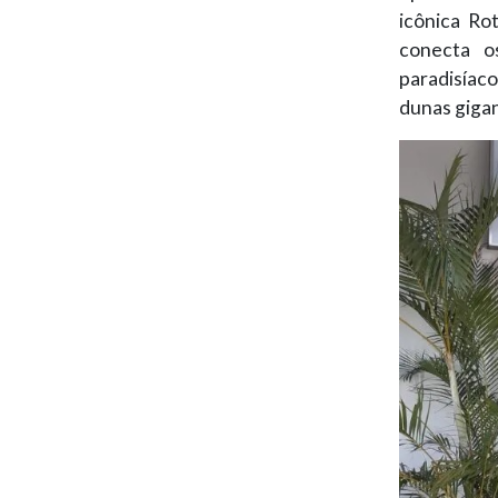
icônica Ro
conecta o
paradisíaco
dunas giga