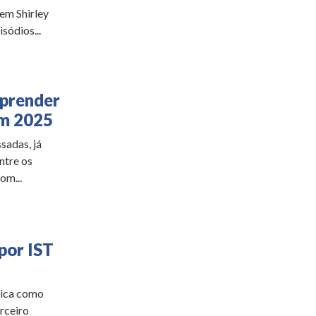
vem Shirley
sódios...
aprender
em 2025
sadas, já
ntre os
om...
por IST
lica como
rceiro