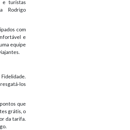
e turistas
ca Rodrigo
uipados com
nfortável e
 uma equipe
iajantes.
 Fidelidade.
resgatá-los
 pontos que
es grátis, o
r da tarifa.
go.