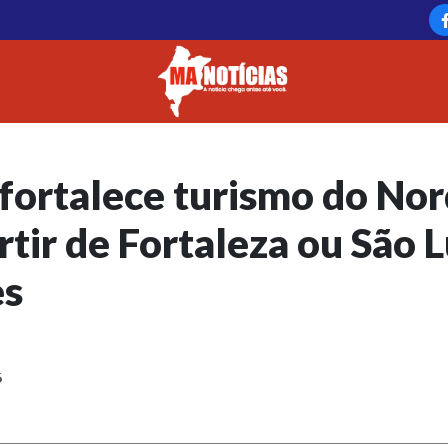
fortalece turismo do No
rtir de Fortaleza ou São L
es
6