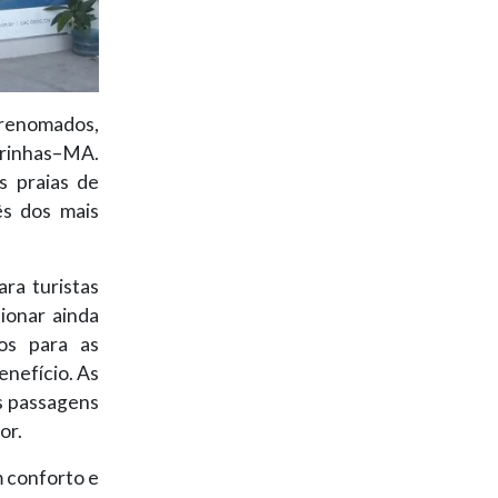
s renomados,
irinhas–MA.
s praias de
ês dos mais
ra turistas
ionar ainda
os para as
enefício. As
s passagens
or.
m conforto e