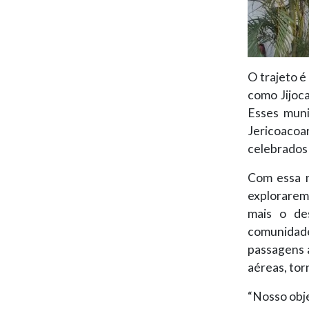
O trajeto é
como Jijoc
Esses muni
Jericoacoa
celebrados 
Com essa n
explorarem
mais o de
comunidades
passagens 
aéreas, tor
“Nosso obje