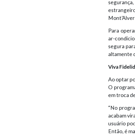
segurança
estrangei
Mont’Alver
Para opera
ar-condici
segura par
altamente q
Viva Fideli
Ao optar po
O programa
em troca d
“No progra
acabam vira
usuário pod
Então, é ma