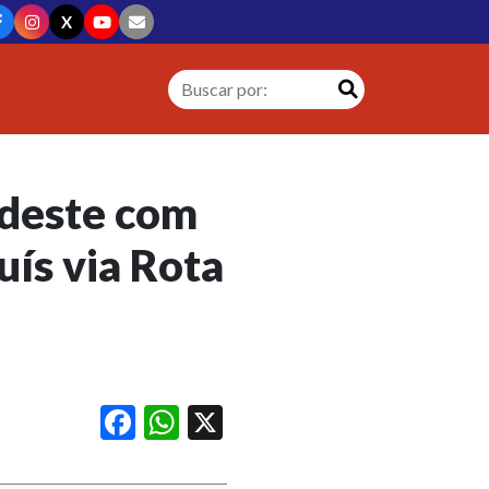
X
rdeste com
uís via Rota
Facebook
WhatsApp
X