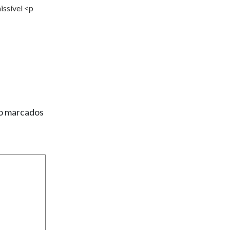
ssível <p
ão marcados