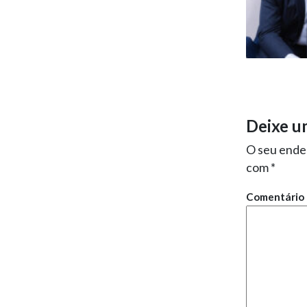
Deixe u
O seu ender
com
*
Comentário