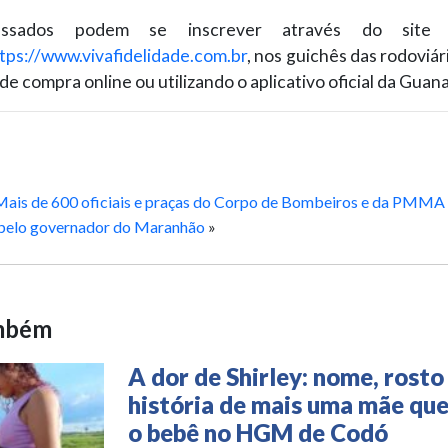
essados podem se inscrever através do site o
tps://www.vivafidelidade.
com.br
, nos guichês das rodoviár
de compra online ou utilizando o aplicativo oficial da Guan
Mais de 600 oficiais e praças do Corpo de Bombeiros e da PMMA
pelo governador do Maranhão
»
ambém
A dor de Shirley: nome, rosto
história de mais uma mãe qu
o bebê no HGM de Codó