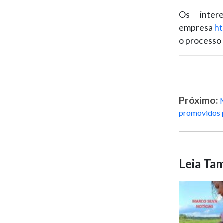
Os inter
empresa
ht
o processo 
Próximo:
promovidos 
Leia T