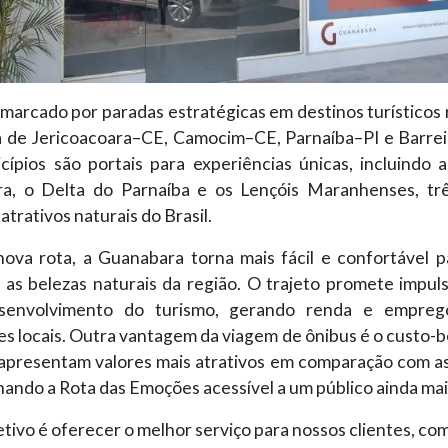
 marcado por paradas estratégicas em destinos turístico
a de Jericoacoara–CE, Camocim–CE, Parnaíba–PI e Barre
cípios são portais para experiências únicas, incluindo a
ra, o Delta do Parnaíba e os Lençóis Maranhenses, tr
atrativos naturais do Brasil.
ova rota, a Guanabara torna mais fácil e confortável pa
 as belezas naturais da região. O trajeto promete impuls
senvolvimento do turismo, gerando renda e empreg
 locais. Outra vantagem da viagem de ônibus é o custo-b
apresentam valores mais atrativos em comparação com a
nando a Rota das Emoções acessível a um público ainda mai
tivo é oferecer o melhor serviço para nossos clientes, co