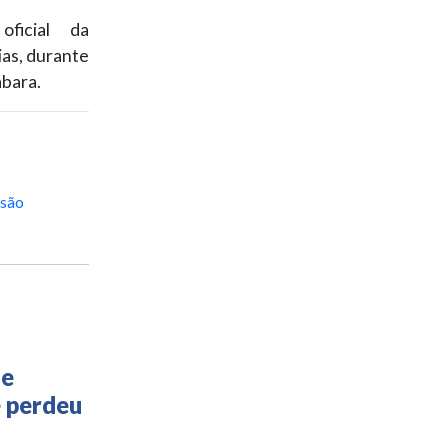
ficial da
ias, durante
abara.
 são
 e
e perdeu