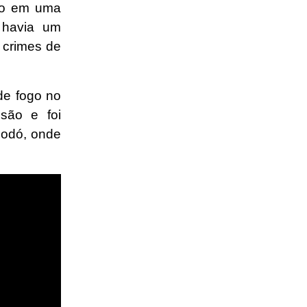
ido em uma
 havia um
 crimes de
de fogo no
são e foi
Codó, onde