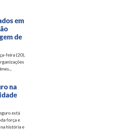
ados em
ção
agem de
a-feira (20),
organizações
mes...
uro na
lidade
eguro está
da força e
na história e