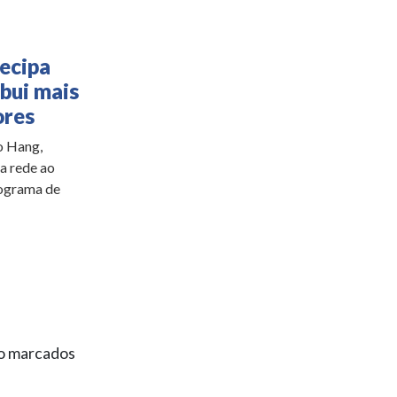
ecipa
ibui mais
ores
o Hang,
a rede ao
rograma de
ão marcados