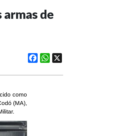
s armas de
Facebook
WhatsApp
X
ecido como
 Codó (MA),
litar.