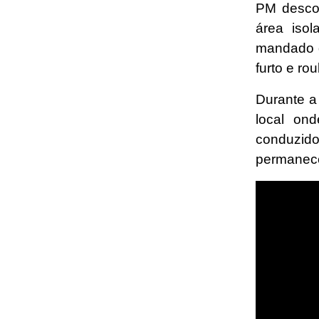
PM descob
área iso
mandado d
furto e ro
Durante a
local on
conduzido
permanece