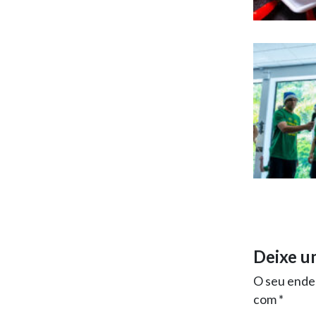
Deixe u
O seu ender
com
*