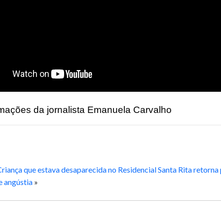
mações da jornalista Emanuela Carvalho
riança que estava desaparecida no Residencial Santa Rita retorna
e angústia
»