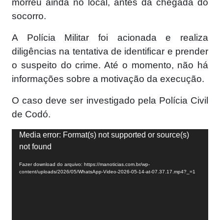
morreu ainda no local, antes da chegada do
socorro.
A Polícia Militar foi acionada e realiza
diligências na tentativa de identificar e prender
o suspeito do crime. Até o momento, não há
informações sobre a motivação da execução.
O caso deve ser investigado pela Polícia Civil
de Codó.
Tocador
Media error: Format(s) not supported or source(s)
de
not found
vídeo
Fazer download do arquivo: https://manoticias.com.br/wp-
content/uploads/2026/05/WhatsApp-Video-2026-05-14-at-07.37.17.mp4?_=1