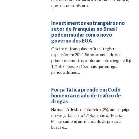
que traz uma mistura...
Investimentos estrangeiros no
setor de franquias no Brasil
podem mudar com o novo
governo dos EUA
O setor de franquias no Brasil registra
expansão em 2024. Só no acumulado do
primeiro semestre, o faturamento chegou a R$
121,8 bilhões, ou 15% mais que em igual
período do ano...
Força Tática prende em Codó
homem acusado de tráfico de
drogas
Na manhã desta quinta-feira (25), uma equipe
da Força Tática do 17º Batalhão da Polícia
Militar cumpriu um mandado de prisão e
busca e...